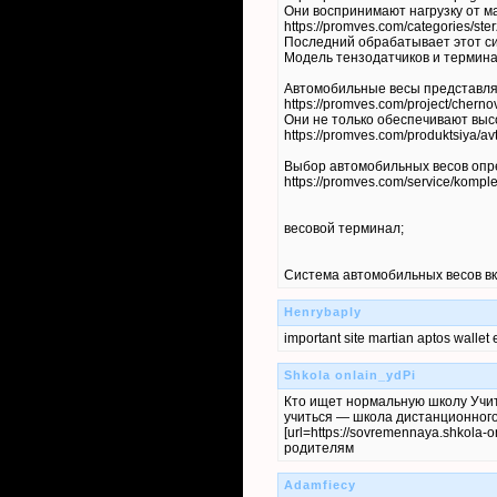
Они воспринимают нагрузку от м
https://promves.com/categories/ste
Последний обрабатывает этот сиг
Модель тензодатчиков и терминал
Автомобильные весы представляю
https://promves.com/project/chernov
Они не только обеспечивают выс
https://promves.com/produktsiya/av
Выбор автомобильных весов опре
https://promves.com/service/komple
весовой терминал;
Система автомобильных весов вклю
Henrybaply
important site martian aptos wallet
Shkola onlain_ydPi
Кто ищет нормальную школу Учит
учиться — школа дистанционного 
[url=https://sovremennaya.shkola-o
родителям
Adamfiecy