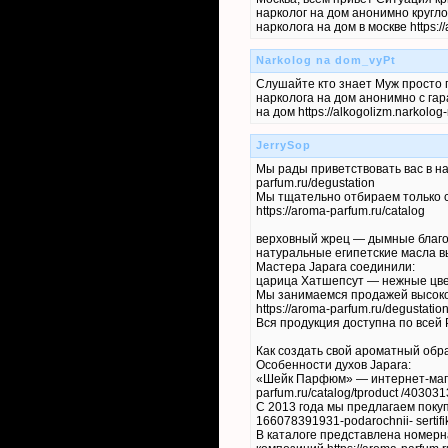
нарколог на дом анонимно кругл
нарколога на дом в москве https:
Narkolog na dom_vyPt
Слушайте кто знает Муж просто 
нарколога на дом анонимно с га
на дом https://alkogolizm.narkol
JerrySop
Мы рады приветствовать вас в на
parfum.ru/degustation
Мы тщательно отбираем только 
https://aroma-parfum.ru/catalog
верховный жрец — дымные благо
натуральные египетские масла в
Мастера Japara соединили:
царица Хатшепсут — нежные цве
Мы занимаемся продажей высоко
https://aroma-parfum.ru/degustatio
Вся продукция доступна по всей Р
Как создать свой ароматный обр
Особенности духов Japara:
«Шейк Парфюм» — интернет-мага
parfum.ru/catalog/tproduct /4030
С 2013 года мы предлагаем покупа
166078391931-podarochnii- sertifi
В каталоге представлена номерн