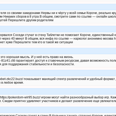
еля со своими закидонами Нервы ни к чёрту у всей семьи Короче, реально к
 Никаких сборов в 8 утра В общем, смотрите сами по ссылке — онлайн школа 
и детей Перешлите другим родителям
орвался Соседи стучат в стену Таблетки не помогают Короче, единственный 
 через 40 минут В общем, вся инфа по ссылке — нарколог анонимно москва http
анет хуже Перешлите тем кто в такой же ситуации
это хорошая мысль. И у неё есть право на жизнь.
in-81z41.cfd гарантирует доступ к ставочным ресурсам, давая возможность по
я для поддержания стабильности и безопасности.
/1xbet-zkc22.buzz/ показывает манящий спектр развлечений и удобный формат д
 в любое время.
ttps://pokerdom-wlr95.buzz/ игроки могут найти разнообразный выбор игр. К
и. Скидки приятно удивляют участников и делают развлечение еще увлекател
ритическая Соседи стучат в стену В больницу тащить страшно Короче, единст