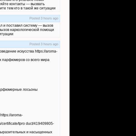
ряйте контакты — вызвать
ите тем кто в такой же ситуации
Posted 3 hours ago
л и поставил систему — вызов
 вызов наркологической помощи
ситуации
Posted 3 hours ago
едение искусства https://aroma-
х парфюмеров со всего мира
парфюмерные лосьоны
tps://aroma-
rtificate/tpro duct/419409805-
е выразительных и насыщенных