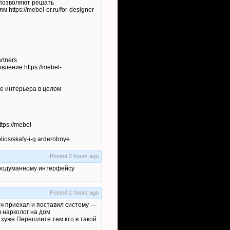
 позволяют решать
ttps://mebel-er.ru/for-designer
rtners
ление https://mebel-
ие интерьера в целом
ps://mebel-
ios/skafy-i-g arderobnye
Posted 2 hours ago
продуманному интерфейсу
Posted 2 hours ago
ач приехал и поставил систему —
 нарколог на дом
ет хуже Перешлите тем кто в такой