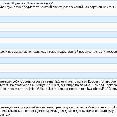
е правы. Я уверен. Пишите мне в PM.
1xbet-ayx67.cfd/ предлагает богатый спектр развлечений на спортивные игры. 
 своих проектах часто поднимает темы нравственной неоднозначности персо
отерял себя Соседи стучат в стену Таблетки не помогают Короче, только это
пытом Приехал через 40 минут В общем, вся инфа по ссылке — выезд нарколо
na-dom- moskva-abc.ru]https://alkogolizm.narkolo g-na-dom-moskva-abc.ru[/url] 
зводит корпусную мебель на заказ, реализуя проекты любой сложности https:/
сти компании - производство мебели для дома и для бизнеса по индивидуаль
komnaty