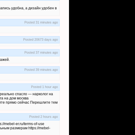
Запись удобна, а дизайн удобен в
Posted 31 minutes ago
Posted 20673 days ago
Posted 37 minutes ago
нажей.
Posted 39 minutes ago
Posted 1 hour ago
 реально спасло — нарколог на
га на дом москва
Звоните прямо сейчас Перешлите тем
Posted 2 hours ago
/mebel-er.ru/terms-of-use
ным размерам https://mebel-