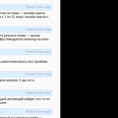
Posted 2 hours ago
рутая система — онлайн школа
с 1 по 11 класс онлайн школа с
Posted 3 hours ago
кто реально помог — вызов
s://alkogolizm.narkolog-na-dom-
Posted 3 hours ago
льзователям играть без проблем.
Posted 3 hours ago
ля игроков. У вас есть
Posted 3 hours ago
аждый желающий найдет что-то по
ьнее.
Posted 3 hours ago
венный кто реально помог —