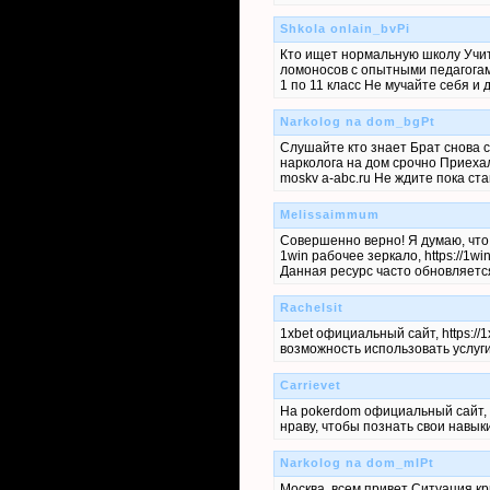
Shkola onlain_bvPi
Кто ищет нормальную школу Учит
ломоносов с опытными педагогами
1 по 11 класс Не мучайте себя 
Narkolog na dom_bgPt
Слушайте кто знает Брат снова с
нарколога на дом срочно Приехал
moskv a-abc.ru Не ждите пока ст
Melissaimmum
Совершенно верно! Я думаю, что 
1win рабочее зеркало, https://1w
Данная ресурс часто обновляетс
Rachelsit
1xbet официальный сайт, https:/
возможность использовать услуги
Carrievet
На pokerdom официальный сайт, h
нраву, чтобы познать свои навык
Narkolog na dom_mlPt
Москва, всем привет Ситуация к