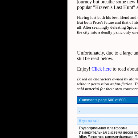
journey but breathe some new lif
popular "Kraven's Last Hunt" st
Having lost both his best friend and t
But both Peter's future and that of 
all. After seemingly defeating Spide
the city into a deadly panic only one
Unfortunately, due to a large a
still be read below.
Enjoy!
Click here
to read about
Based on characters owned by Marvel 
without permission as fan-fiction. Th
said material for their own commerc
Comments
page 600 of 600
.
Bryondrall
Грузоприемная платформа
Измерительная система весов о
https://promves.com/service/page/2