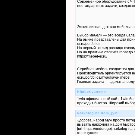
Современное оборудование с ЧП
нестандартные задачи, создавая 
Эксклюзивная детская мебель на
Выбор мебели — это всегда балан
На рынке представлены два прин
er.ru/portfolios
На первый взгляд разница очевидн
Но на практике отличия гораздо 
https://mebel-er.ru/
Серийная мебель создается для ма
Производитель ориентируется на
er.ru/portfolios/myagkaya- mebel
Главная задача — сделать продукт
Kimberlyanymn
1win официальный сайт, 1win бо
проходит быстро. Широкий выбор
Narkolog na dom_jyMl
Здорова, народ Муж просто потер
вызвать нарколога на дом быстр
[url=https://nedorogoj.narkolog-
же ситуации