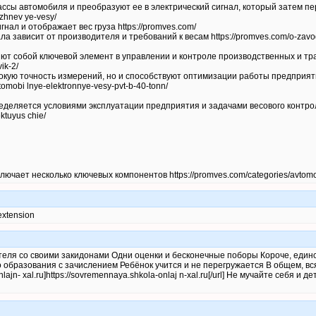
ассы автомобиля и преобразуют ее в электрический сигнал, который затем п
rzhnev ye-vesy/
нал и отображает вес груза https://promves.com/
а зависит от производителя и требований к весам https://promves.com/o-zavo
т собой ключевой элемент в управлении и контроле производственных и тр
ik-2/
окую точность измерений, но и способствуют оптимизации работы предприят
tomobi lnye-elektronnye-vesy-pvt-b-40-tonn/
деляется условиями эксплуатации предприятия и задачами весового контро
ktuyus chie/
чает несколько ключевых компонентов https://promves.com/categories/avtomob
 extension
еля со своими закидонами Одни оценки и бесконечные поборы Короче, един
образования с зачислением Ребёнок учится и не перегружается В общем, вся 
nlajn- xal.ru]https://sovremennaya.shkola-onlaj n-xal.ru[/url] Не мучайте себя и