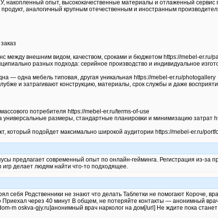
У, накопленный опыт, высококачественные материалы и отлаженный сервис
продукт, аналогичный крупным отечественным и иностранным производителям h
 заказ
с между внешним видом, качеством, сроками и бюджетом https://mebel-er.ru/pa
ципиально разных подхода: серийное производство и индивидуальное изготов
а — одна мебель типовая, другая уникальная https://mebel-er.ru/photogallery
глубже и затрагивают конструкцию, материалы, срок службы и даже восприят
ссового потребителя https://mebel-er.ru/terms-of-use
 универсальные размеры, стандартные планировки и минимизацию затрат htt
, который подойдет максимально широкой аудитории https://mebel-er.ru/portfol
нусы предлагает современный опыт по онлайн-гейминга. Регистрация из-за 
 игр делает людям найти что-то подходящее.
ял себя Родственники не знают что делать Таблетки не помогают Короче, вр
о Приехал через 40 минут В общем, не потеряйте контакты — анонимный врач
na-dom-m oskva-gjy.ru]анонимный врач нарколог на дом[/url] Не ждите пока стан