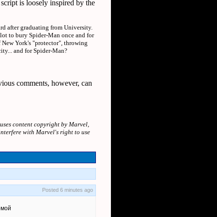
script is loosely inspired by the
ard after graduating from University.
plot to bury Spider-Man once and for
f New York's "protector", throwing
city... and for Spider-Man?
revious comments, however, can
t uses content copyright by Marvel,
interfere with Marvel's right to use
Posted 6 minutes ago
рмой