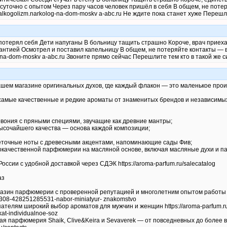
осуточно с опытом Через пару часов человек пришёл в себя В общем, не поте
//alkogolizm.narkolog-na-dom-moskv a-abc.ru Не ждите пока станет хуже Перешл
потерял себя Дети напуганы В больницу тащить страшно Короче, врач приеха
рантией Осмотрел и поставил капельницу В общем, не потеряйте контакты —
og-na-dom-moskv a-abc.ru Звоните прямо сейчас Перешлите тем кто в такой же 
шем магазине оригинальных духов, где каждый флакон — это маленькое произв
самые качественные и редкие ароматы от знаменитых брендов и независимы
вония с пряными специями, звучащие как древние мантры;
ысочайшего качества — основа каждой композиции;
точные ноты с древесными акцентами, напоминающие сады Фив;
качественной парфюмерии на масляной основе, включая масляные духи и 
n
оссии с удобной доставкой через СДЭК https://aroma-parfum.ru/salecatalog
аз
зин парфюмерии с проверенной репутацией и многолетним опытом работы ht
31308-428251285531-nabor-miniatyur- znakomstvo
телям широкий выбор ароматов для мужчин и женщин https://aroma-parfum.ru/ce
kat-individualnoe-soz
ая парфюмерия Shaik, Clive&Keira и Sevaverek — от повседневных до боле