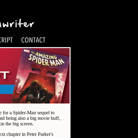
ne for a Spider-Man sequel to
nd being also a big movie buff,
on the big screen.
xt chapter in Peter Parker's