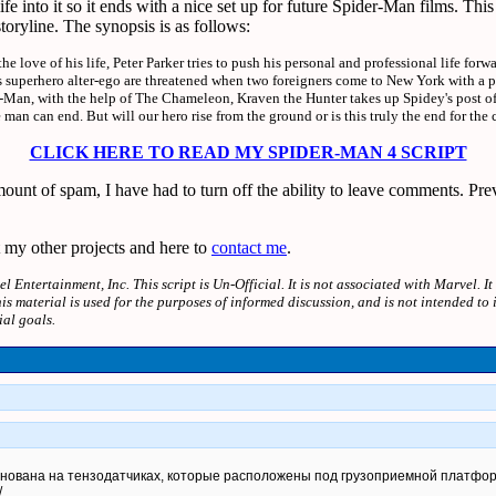
e into it so it ends with a nice set up for future Spider-Man films. This 
oryline. The synopsis is as follows:
he love of his life, Peter Parker tries to push his personal and professional life forw
his superhero alter-ego are threatened when two foreigners come to New York with a 
r-Man, with the help of The Chameleon, Kraven the Hunter takes up Spidey's post o
 man can end. But will our hero rise from the ground or is this truly the end for the 
CLICK HERE TO READ MY SPIDER-MAN 4 SCRIPT
mount of spam, I have had to turn off the ability to leave comments. P
 my other projects and here to
contact me
.
Entertainment, Inc. This script is Un-Official. It is not associated with Marvel. I
is material is used for the purposes of informed discussion, and is not intended to 
ial goals.
снована на тензодатчиках, которые расположены под грузоприемной платфо
/