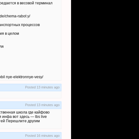
ередается в весовой терминал
de/chema-rabot y/
анспортных процессов
ия в целом
ля
il nye-elektronnye-vesy/
Posted 13 minutes ago
Posted 13 minutes ago
ственная школа где кайфово
инфа вот здесь — lbs live
 детей Перешлите другим
Posted 16 minutes ago