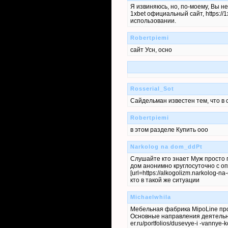
Я извиняюсь, но, по-моему, Вы н
1xbet официальный сайт, https://
использовании.
Robertpiemi
сайт Усн, осно
Rosserial_Sot
Сайдельман известен тем, что в
Robertpiemi
в этом разделе Купить ооо
Narkolog na dom_ddPt
Слушайте кто знает Муж просто п
дом анонимно круглосуточно с о
[url=https://alkogolizm.narkolog-
кто в такой же ситуации
Michaelwhila
Мебельная фабрика MipoLine прои
Основные направления деятельно
er.ru/portfolios/dusevye-i -vannye-