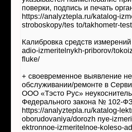
поверки, подпись и печать орг
https://analyztepla.ru/katalog-izm
stroboskopy/tes to/takhometr-tes
Калибровка средств измерений htt
adio-izmeritelnykh-priborov/tokoi
fluke/
+ своевременное выявление не
обслуживании/ремонте в Серви
ООО «Тэсто Руc» неукоснитель
Федерального закона № 102-ФЗ
https://analyztepla.ru/katalog-lek
oborudovaniya/dorozh nye-izmerit
ektronnoe-izmeritelnoe-koleso-ad