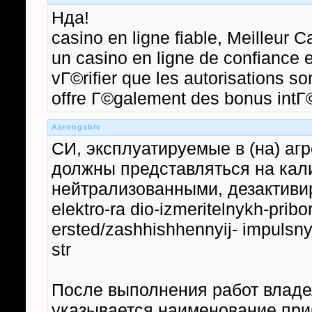
Нда!
casino en ligne fiable, Meilleur C
un casino en ligne de confiance e
vГ©rifier que les autorisations s
offre Г©galement des bonus intГ©r
Aarongable
СИ, эксплуатируемые в (на) аг
должны представляться на кал
нейтрализованными, дезактивиро
elektro-ra dio-izmeritelnykh-pribor
ersted/zashhishhennyij- impulsnyij-
str
После выполнения работ владел
указывается наименование приб