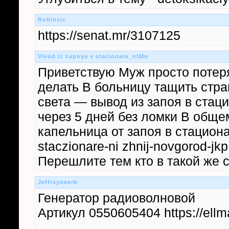
Robinsic
https://senat.mr/3107125
Vivod iz zapoya v stacionare_ntMn
Приветствую Муж просто потеря
делать В больницу тащить стра
света — вывод из запоя в стац
через 5 дней без ломки В обще
капельница от запоя в стационар
staczionare-ni zhnij-novgorod-
Перешлите тем кто в такой же 
Jeffreyneerb
Генератор радиоволновой
Артикул 0550605404 https://ellma