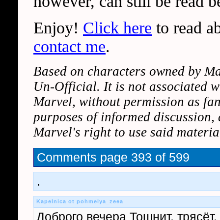
however, can still be read b
Enjoy!
Click here
to read ab
contact me
.
Based on characters owned by Marv
Un-Official. It is not associated 
Marvel, without permission as fan-
purposes of informed discussion, a
Marvel's right to use said materi
Comments
page 393 of 599
.
Kapelnica ot pohmelya_zeea
Доброго вечера Тошнит, трясёт,